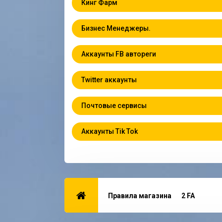
Кинг Фарм
Бизнес Менеджеры.
Аккаунты FB автореги
Twitter аккаунты
Почтовые сервисы
Аккаунты Tik Tok
Правила магазина
2 FA