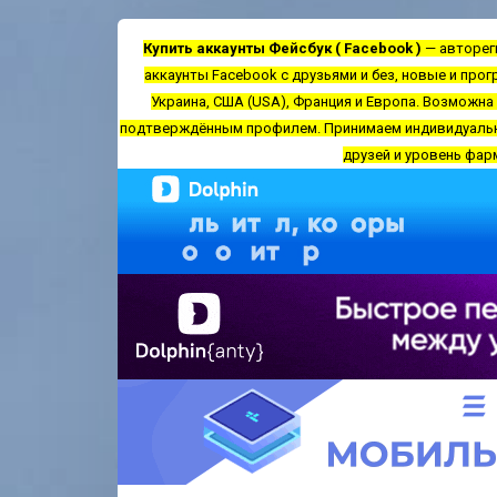
Купить аккаунты Фейсбук ( Facebook )
— автореги
аккаунты Facebook с друзьями и без, новые и про
Украина, США (USA), Франция и Европа. Возможна
подтверждённым профилем. Принимаем индивидуальные
друзей и уровень фар