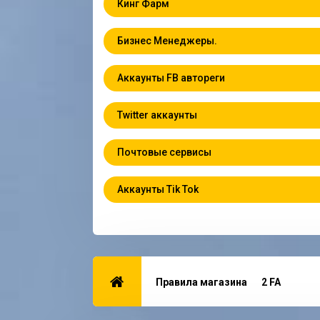
Кинг Фарм
Бизнес Менеджеры.
Аккаунты FB автореги
Twitter аккаунты
Почтовые сервисы
Аккаунты Tik Tok
Правила магазина
2 FA