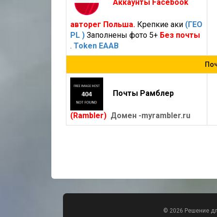
Аккаунты Facebook
авторег Польша.
Крепкие аки
(ГЕО
PL )
Заполнены фото 5+
Без почты
.
Token EAAB
Поч
Почты Рамблер
(Rambler)
Домен -myrambler.ru
© 2026 Решение д