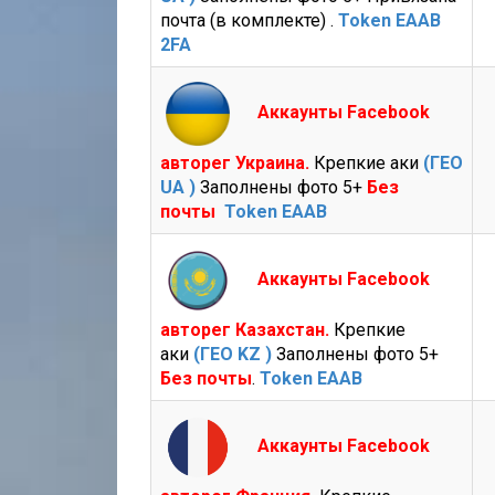
почта (в комплекте) .
Token EAAB
2FA
Аккаунты Facebook
авторег Украина.
Крепкие аки
(ГЕО
UA )
Заполнены фото 5+
Без
почты
Token EAAB
Аккаунты Facebook
авторег Казахстан.
Крепкие
аки
(ГЕО KZ )
Заполнены фото 5+
Без почты
.
Token EAAB
Аккаунты Facebook