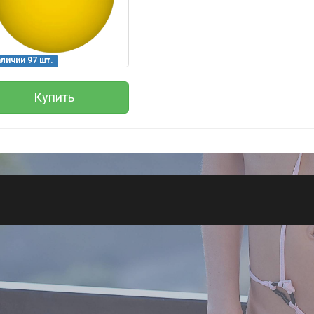
Всего позиций в корзине
(шт)
Всего товара в корзине
Руб.
Сумма к оплате (без скидок)
аличии 97 шт.
Купить