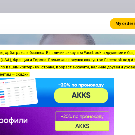
My order
, арбитража и бизнеса. В наличии аккаунты Facebook с друзьями и без,
(USA), Франция и Европа. Возможна покупка аккаунтов Facebook под Ad
 вашим критериям: страна, возраст аккаунта, наличие друзей и урове
нтам — скидки.